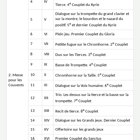
4
IV
e
Tierce. 4
Couplet du Kyrie
Dialogue sur la trompette du grand clavier et
sur la montre, le bourdon et le nazard du
5
V
e
positif. 5
et dernier Couplet du Kyrie
6
VI
Plein jeu. Premier Couplet du Gloria
e
7
VII
Petitte fugue sur le Chromhorne. 2
Couplet
e
8
VIII
Duo sur les Tierces. 3
Couplet
e
9
IX
Basse de Trompette. 4
Couplet
e
10
X
2: Messe
Chromhorne sur la Taille. 5
Couplet
pour les
e
Couvents
11
XI
Dialogue sur la Voix humaine. 6
Couplet
Trio. Les dessus sur la tierce et la basse sur la
12
XII
e
trompette. 7
Couplet
e
13
XIII
Recit de tierce. 8
Couplet
14
XIV
Dialogue sur les Grands jeux. Dernier Couplet
15
XV
Offertoire sur les grands jeux
16
XVI
Premier Couplet du Sanctus