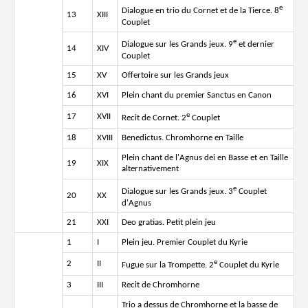
e
Dialogue en trio du Cornet et de la Tierce. 8
13
XIII
Couplet
e
Dialogue sur les Grands jeux. 9
et dernier
14
XIV
Couplet
15
XV
Offertoire sur les Grands jeux
16
XVI
Plein chant du premier Sanctus en Canon
e
17
XVII
Recit de Cornet. 2
Couplet
18
XVIII
Benedictus. Chromhorne en Taille
Plein chant de l'Agnus dei en Basse et en Taille
19
XIX
alternativement
e
Dialogue sur les Grands jeux. 3
Couplet
20
XX
d'Agnus
21
XXI
Deo gratias. Petit plein jeu
1
I
Plein jeu. Premier Couplet du Kyrie
e
2
II
Fugue sur la Trompette. 2
Couplet du Kyrie
3
III
Recit de Chromhorne
Trio a dessus de Chromhorne et la basse de