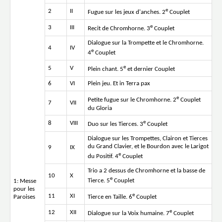
e
2
II
Fugue sur les jeux d'anches. 2
Couplet
e
3
III
Recit de Chromhorne. 3
Couplet
Dialogue sur la Trompette et le Chromhorne.
4
IV
e
4
Couplet
e
5
V
Plein chant. 5
et dernier Couplet
6
VI
Plein jeu. Et in Terra pax
e
Petite fugue sur le Chromhorne. 2
Couplet
7
VII
du Gloria
e
8
VIII
Duo sur les Tierces. 3
Couplet
Dialogue sur les Trompettes, Clairon et Tierces
du Grand Clavier, et le Bourdon avec le Larigot
9
IX
e
du Positif. 4
Couplet
Trio a 2 dessus de Chromhorne et la basse de
10
X
e
Tierce. 5
Couplet
1: Messe
pour les
e
11
XI
Paroises
Tierce en Taille. 6
Couplet
e
12
XII
Dialogue sur la Voix humaine. 7
Couplet