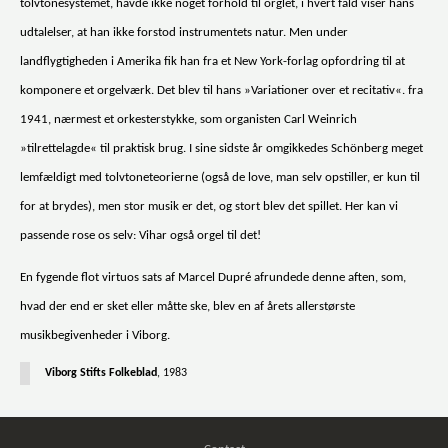
tolvtonesystemet, havde ikke noget forhold til orglet, i hvert fald viser hans
udtalelser, at han ikke forstod instrumentets natur. Men under
landflygtigheden i Amerika fik han fra et New York-forlag opfordring til at
komponere et orgelværk. Det blev til hans »Variationer over et recitativ«. fra
1941, nærmest et orkesterstykke, som organisten Carl Weinrich
»tilrettelagde« til praktisk brug. I sine sidste år omgikkedes Schönberg meget
lemfældigt med tolvtoneteorierne (også de love, man selv opstiller, er kun til
for at brydes), men stor musik er det, og stort blev det spillet. Her kan vi
passende rose os selv: Vihar også orgel til det!
En fygende flot virtuos sats af Marcel Dupré afrundede denne aften, som,
hvad der end er sket eller måtte ske, blev en af årets allerstørste
musikbegivenheder i Viborg.
Viborg Stifts Folkeblad
, 1983