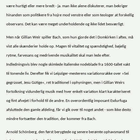
være hurtigt eller mere bredt - ja. man ikke alene diskuterer, man bekriger
hinanden som politikere fra hojre mod venstre eller som teologer at forskellig
observans. Det kan være meget underholdende og ikke lidet besværligt.
Men når Gillian Weir spiller Bach, som hun gjorde det i Domkirken i aftes, må
vist alle skænderier holde op. Magen til vitalitet og spændstighed, bøjelig
rytme, farvesans og medrivende musikalitet skal man lede efter.
Indledningsvis blev nogle skimlede italienske nodeblade fra 1600-tallet vakt
til tonende liv. Derefter fik vi Leipziger-mesterens variationsrakke over »Sei
gegrüsset, Jesu Gütige«, ret traditionel i ophyningen, men i Gillian Weirs
fortolkning vidunderlig musik med hver enkelt variation klart karakteriseret
og fint afvejet i forhold til de andre. En overordentlig imposant Esdurfuga
afsluttede den gamle afdeling, får vi gik over til noget andet - som ikke desto
mindre fortsætter den tradition, der kommer fra Bach.
Arnold Schönberg, den først berygtede og senere berømte ophavsmand til